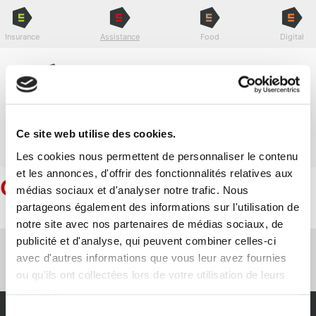
Aller
au
contenu
Insurance
Assistance
Food
Digital
Ce site web utilise des cookies.
Menu
Les cookies nous permettent de personnaliser le contenu
et les annonces, d'offrir des fonctionnalités relatives aux
CARTE
médias sociaux et d'analyser notre trafic. Nous
partageons également des informations sur l'utilisation de
notre site avec nos partenaires de médias sociaux, de
publicité et d'analyse, qui peuvent combiner celles-ci
avec d'autres informations que vous leur avez fournies
Insurance
Assistance
Food
Digital
Le pack pour vos
Réparation de
Traiteurs pour
Bureaux,
ou qu'ils ont collectées lors de votre utilisation de leurs
assurances
sinistres en direct
événements
coworking, services
services.
Sélection