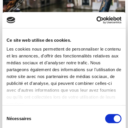
Ce site web utilise des cookies.
Les cookies nous permettent de personnaliser le contenu
et les annonces, d'offrir des fonctionnalités relatives aux
médias sociaux et d'analyser notre trafic. Nous
partageons également des informations sur l'utilisation de
notre site avec nos partenaires de médias sociaux, de
COMMENT SE DÉBARRASSER DE
publicité et d'analyse, qui peuvent combiner celles-ci
LA ROUILLE ?
avec d'autres informations que vous leur avez fournies
ou qu'ils ont collectées lors de votre utilisation de leurs
Les métaux à base de fer sont présents partout dans notre
services.
quotidien. Au début, ils sont d’une brillance éclatante mais avec
Sélection
le temps, ils commencent progressivement à rouiller. La propriété
Nécessaires
du
naturelle du fer est de s’oxyder et la cause la plus fréquente est
consentement
une trop longue exposition à l’eau.